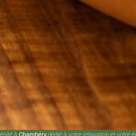
énité à
Chambéry
dédié à votre relaxation et votre éq