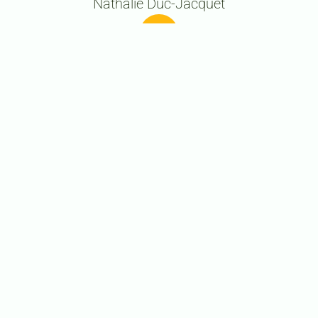
Nathalie Duc-Jacquet
lessentiersdubienetre
LIENS UTILES
Prestations
Offres combinées
Forfaits
Contact
Qui sommes-nous
Politique de confidentialité